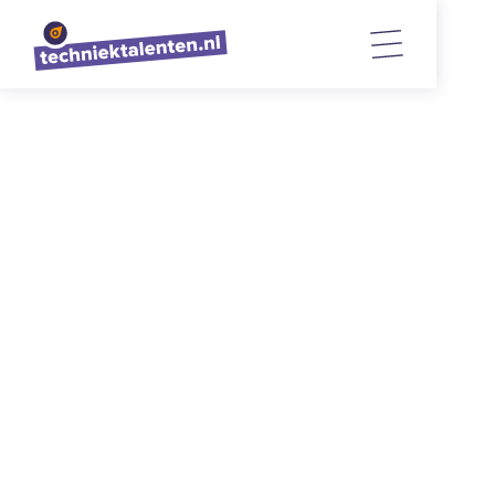
 Agenda 
 West-Brabant Midden 
N&T Bedrijvenbezoek dag 1
1/6/2026
juni 2026
Uitleg
Natuur en Techniek Bedrijvenbezoek