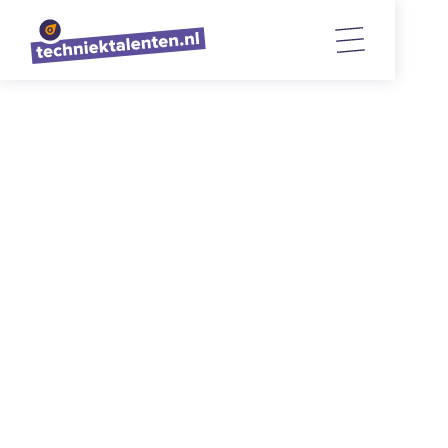
TERUG NAAR OVERZICHT
Bijzondere week op het
ZuidWestHoek College
29/9/2025
3
min. lezen