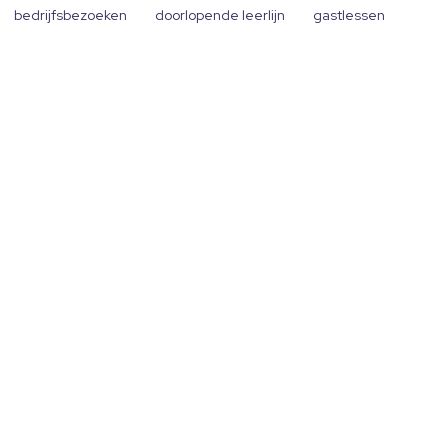
bedrijfsbezoeken
doorlopende leerlijn
gastlessen